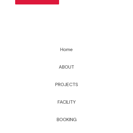
Home
ABOUT
PROJECTS
FACILITY
BOOKING