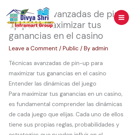
Skip
Técnicas avanzadas de pin-
to
up para maximizar tus
content
ganancias en el casino
Leave a Comment
/
Public
/ By
admin
Técnicas avanzadas de pin-up para
maximizar tus ganancias en el casino
Entender las dinámicas del juego
Para maximizar tus ganancias en un casino,
es fundamental comprender las dinámicas
de cada juego que elijas. Cada uno de ellos
tiene sus propias reglas, probabilidades y
estrategias que pueden influir en el