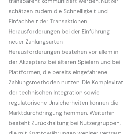
transparent kommuniziert werden. Nutzer
schätzen zudem die Schnelligkeit und
Einfachheit der Transaktionen.
Herausforderungen bei der Einführung
neuer Zahlungsarten
Herausforderungen bestehen vor allem in
der Akzeptanz bei älteren Spielern und bei
Plattformen, die bereits eingefahrene
Zahlungsmethoden nutzen. Die Komplexität
der technischen Integration sowie
regulatorische Unsicherheiten können die
Marktdurchdringung hemmen. Weiterhin
besteht Zurückhaltung bei Nutzergruppen,
die mit Kryptowährungen weniger vertraut