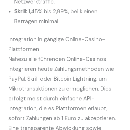
Netzwerktraffic.
Skrill:
1,45% bis 2,99%, bei kleinen
Beträgen minimal.
Integration in gängige Online-Casino-
Plattformen
Nahezu alle führenden Online-Casinos
integrieren heute Zahlungsmethoden wie
PayPal, Skrill oder Bitcoin Lightning, um
Mikrotransaktionen zu ermöglichen. Dies
erfolgt meist durch einfache API-
Integration, die es Plattformen erlaubt,
sofort Zahlungen ab 1 Euro zu akzeptieren.
Eine transparente Abwicklung sowie