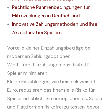
Rechtliche Rahmenbedingungen für
Mikrozahlungen in Deutschland
Innovative Zahlungsmethoden und ihre
Akzeptanz bei Spielern
Vorteile kleiner Einzahlungsbeträge bei
modernen Zahlungsoptionen
Wie 1-Euro-Einzahlungen das Risiko für
Spieler minimieren
Kleine Einzahlungen, wie beispielsweise 1
Euro, reduzieren das finanzielle Risiko für
Spieler erheblich. Sie ermöglichen es, Spiele
und Plattformen risikofrei zu testen, bevor