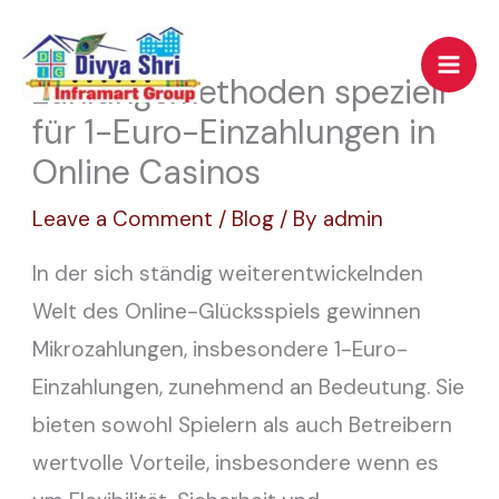
Skip
Innovative
to
Zahlungsmethoden speziell
content
für 1-Euro-Einzahlungen in
Online Casinos
Leave a Comment
/
Blog
/ By
admin
In der sich ständig weiterentwickelnden
Welt des Online-Glücksspiels gewinnen
Mikrozahlungen, insbesondere 1-Euro-
Einzahlungen, zunehmend an Bedeutung. Sie
bieten sowohl Spielern als auch Betreibern
wertvolle Vorteile, insbesondere wenn es