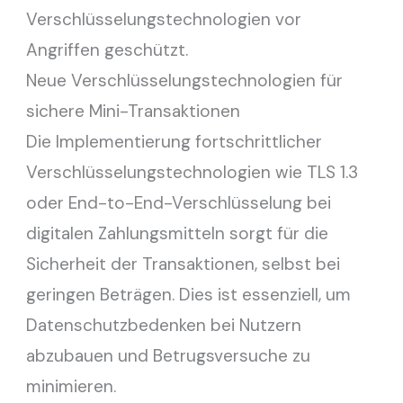
Verschlüsselungstechnologien vor
Angriffen geschützt.
Neue Verschlüsselungstechnologien für
sichere Mini-Transaktionen
Die Implementierung fortschrittlicher
Verschlüsselungstechnologien wie TLS 1.3
oder End-to-End-Verschlüsselung bei
digitalen Zahlungsmitteln sorgt für die
Sicherheit der Transaktionen, selbst bei
geringen Beträgen. Dies ist essenziell, um
Datenschutzbedenken bei Nutzern
abzubauen und Betrugsversuche zu
minimieren.