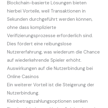
Blockchain-basierte Lösungen bieten
hierbei Vorteile, weil Transaktionen in
Sekunden durchgeführt werden können,
ohne dass komplizierte
Verifizierungsprozesse erforderlich sind.
Dies fördert eine reibungslose
Nutzererfahrung, was wiederum die Chance
auf wiederkehrende Spieler erhöht.
Auswirkungen auf die Nutzerbindung bei
Online Casinos
Ein weiterer Vorteil ist die Steigerung der
Nutzerbindung.
Kleinbetragszahlungsoptionen senken