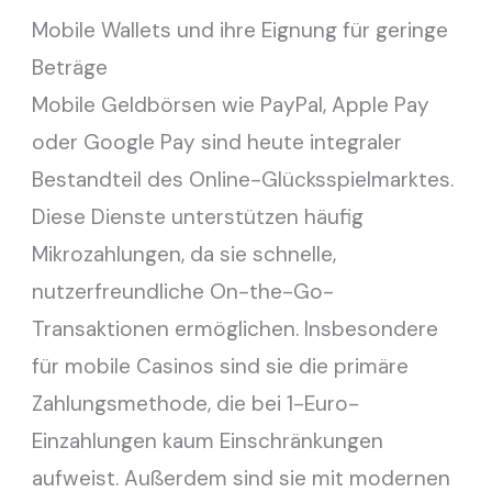
Mobile Wallets und ihre Eignung für geringe
Beträge
Mobile Geldbörsen wie PayPal, Apple Pay
oder Google Pay sind heute integraler
Bestandteil des Online-Glücksspielmarktes.
Diese Dienste unterstützen häufig
Mikrozahlungen, da sie schnelle,
nutzerfreundliche On-the-Go-
Transaktionen ermöglichen. Insbesondere
für mobile Casinos sind sie die primäre
Zahlungsmethode, die bei 1-Euro-
Einzahlungen kaum Einschränkungen
aufweist. Außerdem sind sie mit modernen