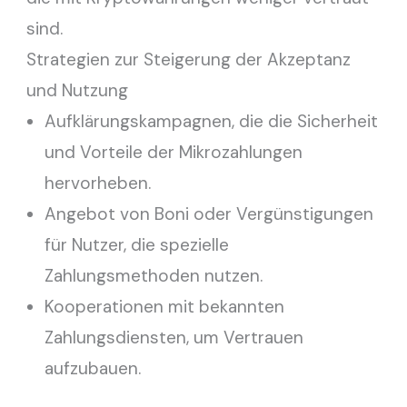
sind.
Strategien zur Steigerung der Akzeptanz
und Nutzung
Aufklärungskampagnen, die die Sicherheit
und Vorteile der Mikrozahlungen
hervorheben.
Angebot von Boni oder Vergünstigungen
für Nutzer, die spezielle
Zahlungsmethoden nutzen.
Kooperationen mit bekannten
Zahlungsdiensten, um Vertrauen
aufzubauen.