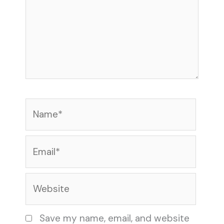
Name*
Email*
Website
Save my name, email, and website