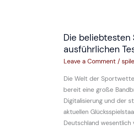
Die beliebtesten
Die
ausführlichen Te
beliebtesten
Sportwettenanbieter
Leave a Comment
/
spil
in
Die Welt der Sportwetten
Deutschland
bereit eine große Bandbr
im
Digitalisierung und der 
ausführlichen
aktuellen Glücksspielst
Test
Deutschland wesentlich 
und