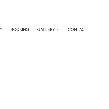
Facebook
Twitter
Instagram
TY
BOOKING
GALLERY
CONTACT