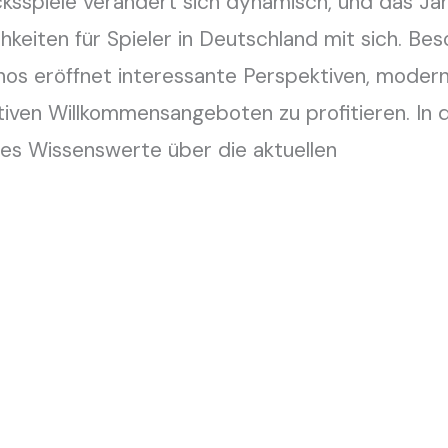
ksspiele verändert sich dynamisch, und das Ja
keiten für Spieler in Deutschland mit sich. Be
inos eröffnet interessante Perspektiven, modern
tiven Willkommensangeboten zu profitieren. In
lles Wissenswerte über die aktuellen