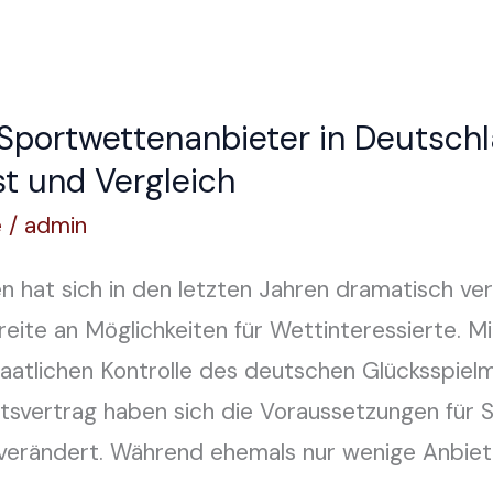
 Sportwettenanbieter in Deutsch
st und Vergleich
e
/
admin
 hat sich in den letzten Jahren dramatisch ver
eite an Möglichkeiten für Wettinteressierte. M
staatlichen Kontrolle des deutschen Glücksspie
aatsvertrag haben sich die Voraussetzungen für
verändert. Während ehemals nur wenige Anbiet