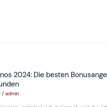
inos 2024: Die besten Bonusang
kunden
e
/
admin