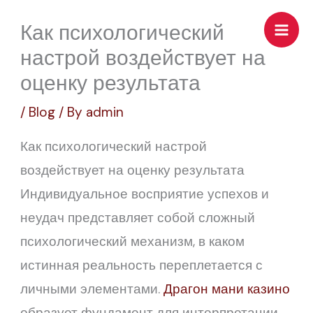
Skip
Как психологический
to
настрой воздействует на
content
оценку результата
/
Blog
/ By
admin
Как психологический настрой
воздействует на оценку результата
Индивидуальное восприятие успехов и
неудач представляет собой сложный
психологический механизм, в каком
истинная реальность переплетается с
личными элементами.
Драгон мани казино
образует фундамент для интерпретации